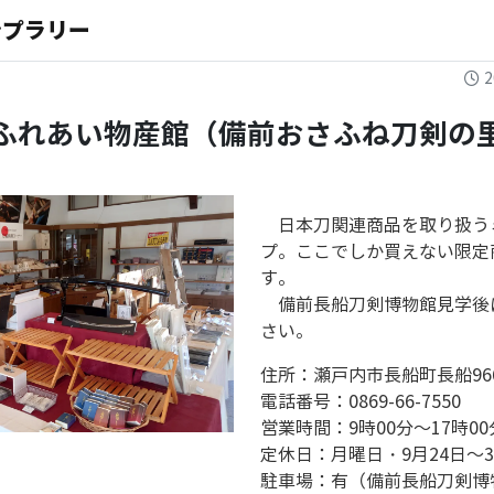
ンプラリー
2
ふれあい物産館（備前おさふね刀剣の
日本刀関連商品を取り扱う
プ。ここでしか買えない限定
す。
備前長船刀剣博物館見学後
さい。
住所：瀬戸内市長船町長船96
電話番号：0869-66-7550
営業時間：9時00分～17時00
定休日：月曜日・9月24日～30
駐車場：有（備前長船刀剣博